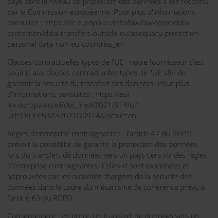
pays dont le niveau de protection des données a été reconnu
par la Commission européenne. Pour plus d'informations,
consultez : https://ec.europa.eu/info/law/law-topic/data-
protection/data-transfers-outside-eu/adequacy-protection-
personal-data-non-eu-countries_en
Clauses contractuelles types de l'UE : notre fournisseur s'est
soumis aux clauses contractuelles types de l'UE afin de
garantir la sécurité du transfert des données. Pour plus
d'informations, consultez : https://eur-
lex.europa.eu/eli/dec_impl/2021/914/oj?
uri=CELEX%3A32021D0914&locale=en
Règles d'entreprise contraignantes : l'article 47 du RGPD
prévoit la possibilité de garantir la protection des données
lors du transfert de données vers un pays tiers via des règles
d'entreprise contraignantes. Celles-ci sont examinées et
approuvées par les autorités chargées de la sécurité des
données dans le cadre du mécanisme de cohérence prévu à
l'article 63 du RGPD.
Consentement : en outre, un transfert de données vers un