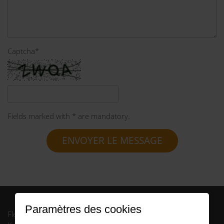
Captcha
*
Fields marked with * are mandatory.
ENVOYER LE MESSAGE
Paramètres des cookies
FleetCompany GmbH