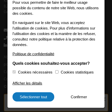
Keltenring 13
Pour vous permettre de faire le meilleur usage
82041 Oberhaching
possible du contenu de notre site Web, nous utilisons
Germany
des cookies.
En naviguant sur le site Web, vous acceptez
l’utilisation de cookies. Pour plus d'informations sur
info.fr@fleetlogistics.com
l’utilisation des cookies et la manière de les refuser,
+33 3 63 27 00 65
consultez notre politique relative à la protection des
données.
Follow us
Politique de confidentialité
Abis juridique
Quels cookies souhaitez-vous accepter?
politique de confidentialité
Code of Conduct
Cookies nécessaires
Cookies statistiques
Cookie-Consent
Afficher les détails
© 2024 FleetCompany GmbH
Sélectionner tout
Confirmer
✕
Contactez-nous