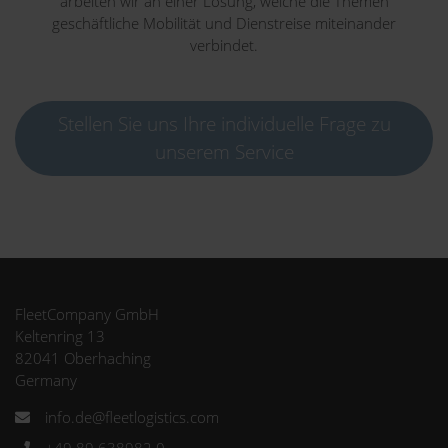
arbeiten wir an einer Lösung, welche die Themen
geschäftliche Mobilität und Dienstreise miteinander
verbindet.
Stellen Sie uns Ihre individuelle Frage zu
unserem Service
FleetCompany GmbH
Keltenring 13
82041 Oberhaching
Germany
info.de@fleetlogistics.com
+49 89 638982 0